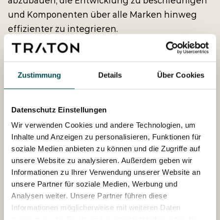
abzubauen, die Entwicklung zu beschleunigen
und Komponenten über alle Marken hinweg
effizienter zu integrieren.
Ein einheitlicher Fahrplan ist die Grundlage für
die gemeinsame Entwicklung von
Zustimmung
Details
Über Cookies
Batteriepacks, Antriebseinheiten und
elektrischen Fahrzeugarchitekturen. Durch die
Harmonisierung der elektrischen Architektur
Datenschutz Einstellungen
kann TRATON die Softwareentwicklung
Wir verwenden Cookies und andere Technologien, um
Inhalte und Anzeigen zu personalisieren, Funktionen für
skalieren, Updates schneller bereitstellen und
soziale Medien anbieten zu können und die Zugriffe auf
Innovationen in der gesamten Gruppe
unsere Website zu analysieren. Außerdem geben wir
vorantreiben. Gleichzeitig unterstreicht
Informationen zu Ihrer Verwendung unserer Website an
Klingenberg, dass konventionelle Technologien
unsere Partner für soziale Medien, Werbung und
weiterhin eine hohe Bedeutung haben: „Wir
Analysen weiter. Unsere Partner führen diese
Informationen möglicherweise mit weiteren Daten
müssen unsere bestehenden Produkte mit
zusammen, die Sie ihnen bereitgestellt haben oder die